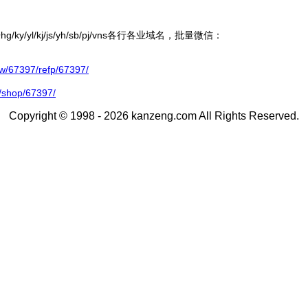
ky/yl/kj/js/yh/sb/pj/vns各行各业域名，批量微信：
67397/refp/67397/
/shop/67397/
Copyright © 1998 - 2026 kanzeng.com All Rights Reserved.